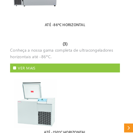
ATÉ -86ºC HORIZONTAL
(3)
Conheça a nossa gama completa de ultracongeladores
horizontais até -86ºC.
VER MAIS
CAT
ATÉ -150ºC HORIZONTAL