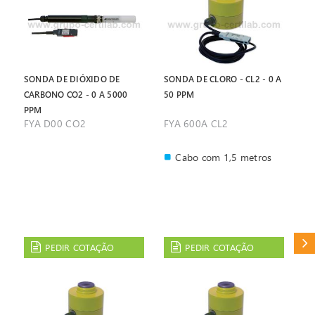
SONDA DE DIÓXIDO DE
SONDA DE CLORO - CL2 - 0 A
CARBONO CO2 - 0 A 5000
50 PPM
PPM
FYA D00 CO2
FYA 600A CL2
Cabo com 1,5 metros
CAT
PEDIR COTAÇÃO
PEDIR COTAÇÃO