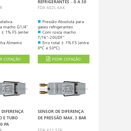
REFRIGERANTES - 0 A 30
R
FDA 602L 6AK
BAR
elativa
Pressão Absoluta para
a macho G1/4"
gases refrigerantes
l ± 1% FS (enter
Com rosca macho
7/16"-20UDF"
icha Almemo
Erro total ± 1% FS (entre
0ºC e 50ºC)
Cabo e ficha Almemo
IR COTAÇÃO
PEDIR COTAÇÃO
 DIFERENÇA
SENSOR DE DIFERENÇA
O E TUBO
DE PRESSÃO MAX. 3 BAR
00 PA
K
FDA 612 S2R