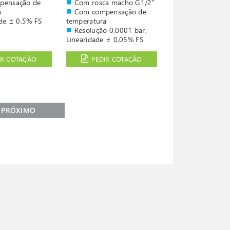
pensação de
Com rosca macho G1/2"
a
Com compensação de
ade ± 0,5% FS
temperatura
Resolução 0,0001 bar,
Linearidade ± 0,05% FS
(enter -10ºC e 40ºC)
Cabo com 2 metros
IR COTAÇÃO
PEDIR COTAÇÃO
PRÓXIMO