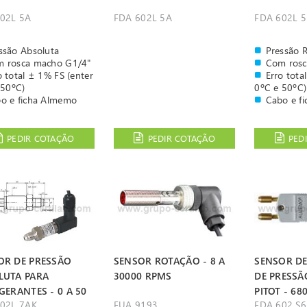
02L 5A
FDA 602L 5A
FDA 602L 5
ssão Absoluta
Pressão R
 rosca macho G1/4"
Com rosc
o total ± 1% FS (enter
Erro tota
 50ºC)
0ºC e 50ºC)
o e ficha Almemo
Cabo e f
PEDIR COTAÇÃO
PEDIR COTAÇÃO
PED
OR DE PRESSÃO
SENSOR ROTAÇÃO - 8 A
SENSOR DE
LUTA PARA
30000 RPMS
DE PRESSÃ
GERANTES - 0 A 50
PITOT - 68
02L 7AK
FUA 9193
FDA 602 S6