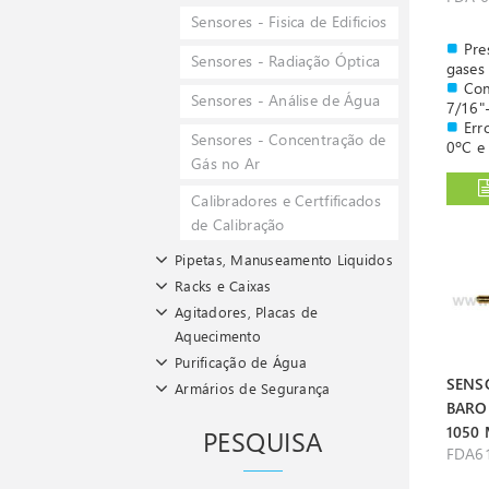
Sensores - Fisica de Edificios
Pre
Sensores - Radiação Óptica
gases 
Com
Sensores - Análise de Água
7/16"
Err
Sensores - Concentração de
0ºC e
Gás no Ar
Cab
Calibradores e Certfificados
de Calibração
Pipetas, Manuseamento Liquidos
Racks e Caixas
Agitadores, Placas de
Aquecimento
Purificação de Água
SENS
Armários de Segurança
BARO
1050
PESQUISA
FDA6