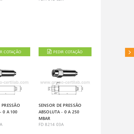
IR COTAÇÃO
PEDIR COTAÇÃO
CAT
 PRESSÃO
SENSOR DE PRESSÃO
 0 A 100
ABSOLUTA - 0 A 250
MBAR
1A
FD 8214 03A