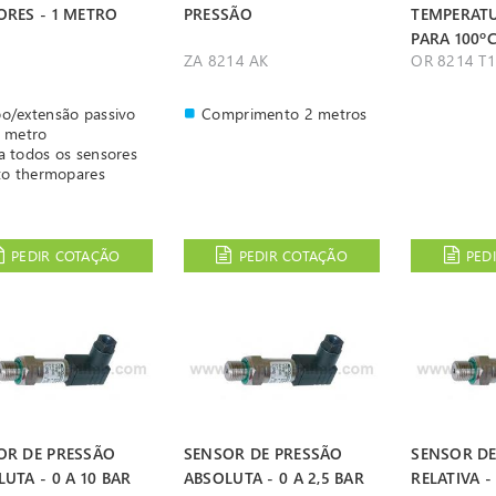
ORES - 1 METRO
PRESSÃO
TEMPERAT
PARA 100º
ZA 8214 AK
OR 8214 T
o/extensão passivo
Comprimento 2 metros
 metro
a todos os sensores
to thermopares
PEDIR COTAÇÃO
PEDIR COTAÇÃO
PED
OR DE PRESSÃO
SENSOR DE PRESSÃO
SENSOR DE
UTA - 0 A 10 BAR
ABSOLUTA - 0 A 2,5 BAR
RELATIVA -