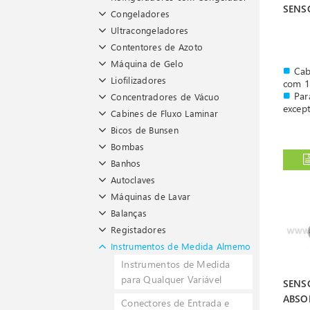
SENS
Congeladores
Ultracongeladores
Contentores de Azoto
Máquina de Gelo
Cab
Liofilizadores
com 1
Par
Concentradores de Vácuo
excep
Cabines de Fluxo Laminar
Bicos de Bunsen
Bombas
Banhos
Autoclaves
Máquinas de Lavar
Balanças
Registadores
Instrumentos de Medida Almemo
Instrumentos de Medida
para Qualquer Variável
SENS
ABSOL
Conectores de Entrada e