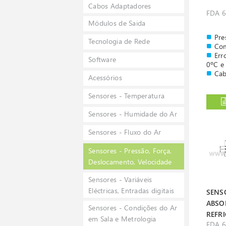
Cabos Adaptadores
FDA 6
Módulos de Saida
Pre
Tecnologia de Rede
Com
Err
Software
0ºC e
Cab
Acessórios
Sensores - Temperatura
Sensores - Humidade do Ar
Sensores - Fluxo do Ar
Sensores - Pressão, Força,
Deslocamento, Velocidade
Sensores - Variáveis
Eléctricas, Entradas digitais
SENS
ABSO
Sensores - Condições do Ar
REFRI
em Sala e Metrologia
FDA 6
BAR