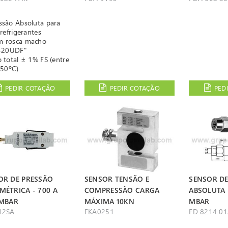
ssão Absoluta para
refrigerantes
 rosca macho
-20UDF"
o total ± 1% FS (entre
 50ºC)
o e ficha Almemo
PEDIR COTAÇÃO
PEDIR COTAÇÃO
PED
OR DE PRESSÃO
SENSOR TENSÃO E
SENSOR DE
MÉTRICA - 700 A
COMPRESSÃO CARGA
ABSOLUTA -
 MBAR
MÁXIMA 10KN
MBAR
12SA
FKA0251
FD 8214 0