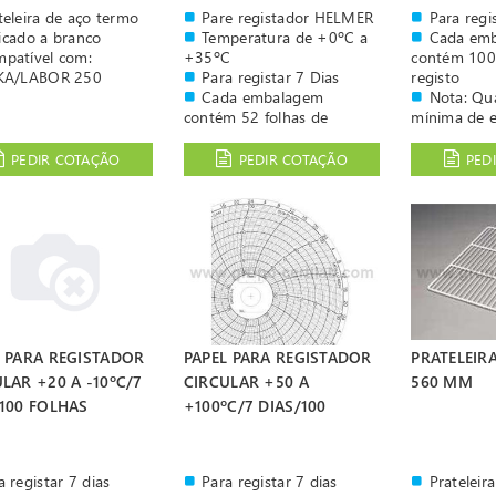
teleira de aço termo
Pare registador HELMER
Para regi
ficado a branco
Temperatura de +0ºC a
Cada em
patível com:
+35ºC
contém 100 
KA/LABOR 250
Para registar 7 Dias
registo
Cada embalagem
Nota: Qu
contém 52 folhas de
mínima de 
registo
caixas
Nota: Quantidade
PEDIR COTAÇÃO
PEDIR COTAÇÃO
PED
mínima de encomenda 3
caixas
L PARA REGISTADOR
PAPEL PARA REGISTADOR
PRATELEIR
LAR +20 A -10ºC/7
CIRCULAR +50 A
560 MM
/100 FOLHAS
+100ºC/7 DIAS/100
FOLHA
a registar 7 dias
Para registar 7 dias
Prateleir