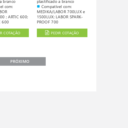
 a branco
plastificado a branco
el com:
Compatível com:
ABOR
MEDIKA/LABOR 700LUX e
00 ; ARTIC 600;
1500LUX; LABOR SPARK-
C 600
PROOF 700
IR COTAÇÃO
PEDIR COTAÇÃO
PRÓXIMO