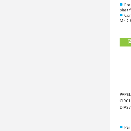
Pra
plasti
Com
MEDI
PAPE
CIRCU
DIAS
Par