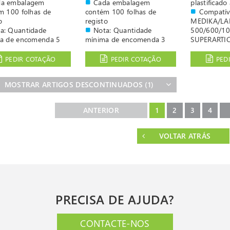
da embalagem
Cada embalagem
plastificado
m 100 folhas de
contém 100 folhas de
Compatív
o
registo
MEDIKA/L
a: Quantidade
Nota: Quantidade
500/600/10
a de encomenda 5
mínima de encomenda 3
SUPERARTI
caixas
PEDIR COTAÇÃO
PEDIR COTAÇÃO
PED
MOSTRAR ARTIGOS DESCONTINUADOS
(1)
ANTERIOR
1
2
3
4
VOLTAR ATRÁS
PRECISA DE AJUDA?
CONTACTE-NOS