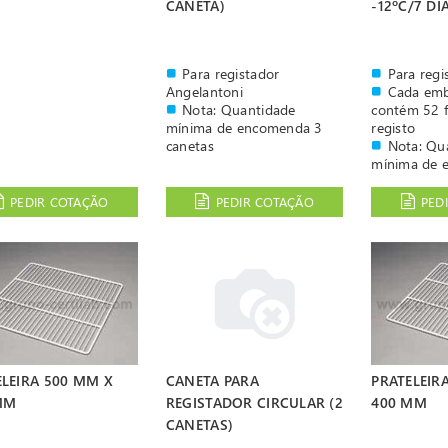
CANETA)
-12ºC/7 DI
Para registador
Para reg
Angelantoni
Cada em
Nota: Quantidade
contém 52 f
mínima de encomenda 3
registo
canetas
Nota: Qu
mínima de 
caixas
Para regi
PEDIR COTAÇÃO
PEDIR COTAÇÃO
PED
ELEIRA 500 MM X
CANETA PARA
PRATELEIR
MM
REGISTADOR CIRCULAR (2
400 MM
CANETAS)