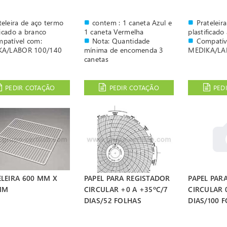
teleira de aço termo
contem : 1 caneta Azul e
Prateleir
ficado a branco
1 caneta Vermelha
plastificado
patível com:
Nota: Quantidade
Compatív
KA/LABOR 100/140
mínima de encomenda 3
MEDIKA/LA
canetas
PEDIR COTAÇÃO
PEDIR COTAÇÃO
PED
ELEIRA 600 MM X
PAPEL PARA REGISTADOR
PAPEL PAR
MM
CIRCULAR +0 A +35ºC/7
CIRCULAR 0
DIAS/52 FOLHAS
DIAS/100 