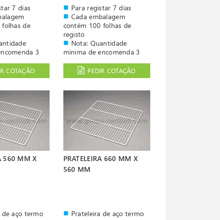
star 7 dias
Para registar 7 dias
balagem
Cada embalagem
folhas de
contém 100 folhas de
registo
antidade
Nota: Quantidade
encomenda 3
mínima de encomenda 3
caixas
Para refrigerador
IR COTAÇÃO
PEDIR COTAÇÃO
Fiocchetti
A 560 MM X
PRATELEIRA 660 MM X
560 MM
a de aço termo
Prateleira de aço termo