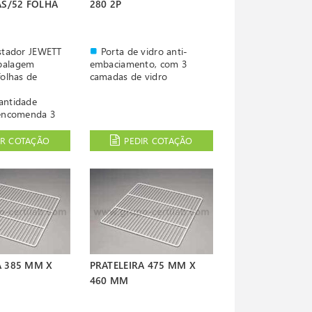
AS/52 FOLHA
280 2P
istador JEWETT
Porta de vidro anti-
balagem
embaciamento, com 3
olhas de
camadas de vidro
antidade
encomenda 3
star 7 Dias
IR COTAÇÃO
PEDIR COTAÇÃO
A 385 MM X
PRATELEIRA 475 MM X
460 MM