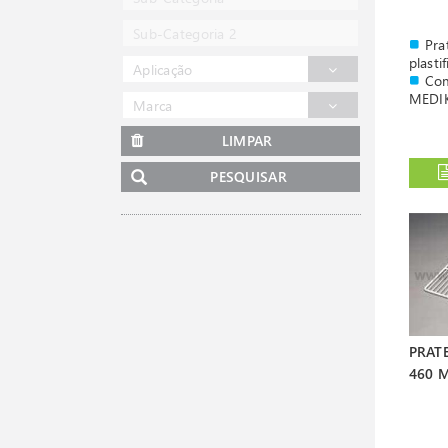
Sub-Categoria 2
Pra
plasti
Aplicação
Com
MEDI
Marca
LIMPAR
PESQUISAR
PRAT
460 