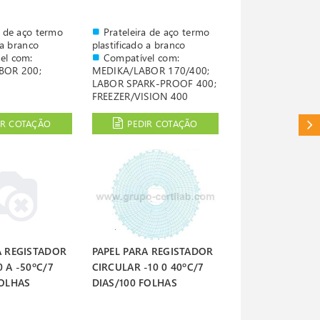
a de aço termo
Prateleira de aço termo
 a branco
plastificado a branco
el com:
Compatível com:
BOR 200;
MEDIKA/LABOR 170/400;
LABOR SPARK-PROOF 400;
FREEZER/VISION 400
IR COTAÇÃO
PEDIR COTAÇÃO
CAT
A REGISTADOR
PAPEL PARA REGISTADOR
 A -50ºC/7
CIRCULAR -10 0 40ºC/7
FOLHAS
DIAS/100 FOLHAS