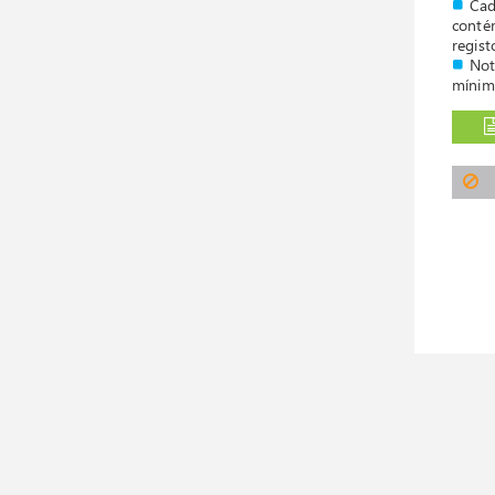
Ca
conté
regist
Not
mínim
caixas