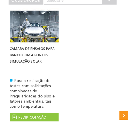
ORDENAR POR
Selecione
CÂMARA DE ENSAIOS PARA
BANCO COM 4 PONTOS E
SIMULAÇÃO SOLAR
Para a realização de
testes com solicitações
combinadas de
irregularidades do piso e
fatores ambientais, tais
como temperatura,
humidade e luz solar.
CAT
(ensaio de ruídos - squeak
PEDIR COTAÇÃO
and rattle tests).