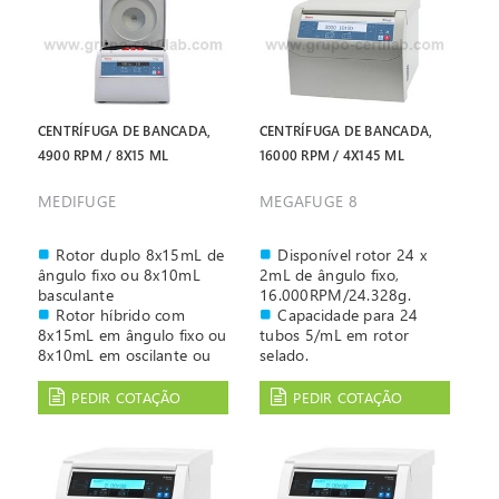
CENTRÍFUGA DE BANCADA,
CENTRÍFUGA DE BANCADA,
4900 RPM / 8X15 ML
16000 RPM / 4X145 ML
MEDIFUGE
MEGAFUGE 8
Rotor duplo 8x15mL de
Disponível rotor 24 x
ângulo fixo ou 8x10mL
2mL de ângulo fixo,
basculante
16.000RPM/24.328g.
Rotor híbrido com
Capacidade para 24
8x15mL em ângulo fixo ou
tubos 5/mL em rotor
8x10mL em oscilante ou
selado.
4x15mL em ângulo fixo +
Sistema de fixação do
4x10mL em oscilante
rotor "Auto-Lock® III",
PEDIR COTAÇÃO
PEDIR COTAÇÃO
Sistema de fixação do
possibilita a troca de rotor
rotor sem ferramentas
em segundos.
Tampa com sistema de
Reconhecimento
fecho rápido, fecha com
automático do rotor,
um click
oferece a máxima