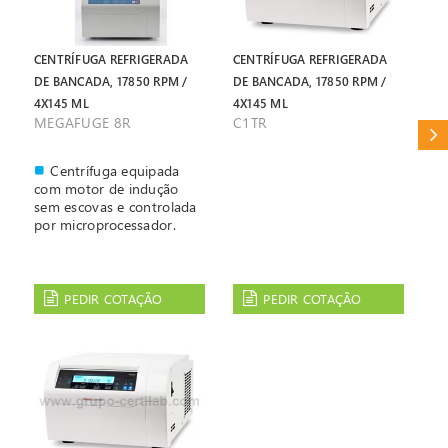
CENTRÍFUGA REFRIGERADA
CENTRÍFUGA REFRIGERADA
DE BANCADA, 17850 RPM /
DE BANCADA, 17850 RPM /
4X145 ML
4X145 ML
MEGAFUGE 8R
C1TR
CAT
Centrífuga equipada
com motor de indução
sem escovas e controlada
por microprocessador.
PEDIR COTAÇÃO
PEDIR COTAÇÃO