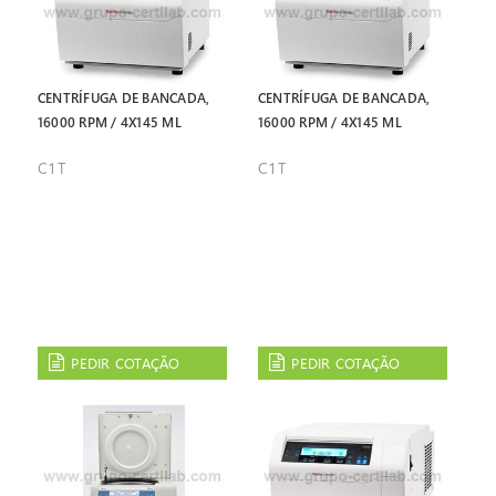
Centrífuga equipada
protecção contra uma
com motor de indução
incorrecta programação.
sem escovas e controlada
Reconhecimento
por microprocessador.
automático de
desequilíbrio, que
CENTRÍFUGA DE BANCADA,
CENTRÍFUGA DE BANCADA,
assegura a máxima
16000 RPM / 4X145 ML
16000 RPM / 4X145 ML
segurança no trabalho
com qualquer rotor, a
C1T
C1T
qualquer velocidade.
PEDIR COTAÇÃO
PEDIR COTAÇÃO