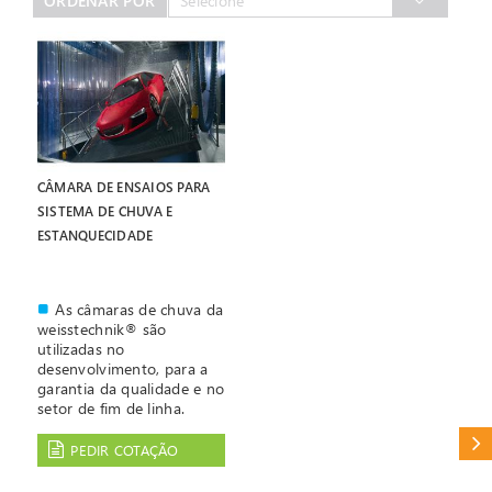
ORDENAR POR
Selecione
CÂMARA DE ENSAIOS PARA
SISTEMA DE CHUVA E
ESTANQUECIDADE
As câmaras de chuva da
weisstechnik® são
utilizadas no
desenvolvimento, para a
garantia da qualidade e no
setor de fim de linha.
Analisam veículos inteiros
CAT
quanto à estanqueidade,
PEDIR COTAÇÃO
sob condições
reproduzíveis desde