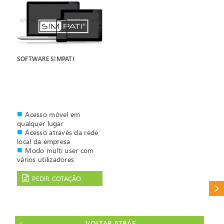
SOFTWARE S!MPATI
Acesso móvel em
qualquer lugar
Acesso através da rede
local da empresa
Modo multi user com
vários utilizadores
Optional: Installation
vor Ort.
PEDIR COTAÇÃO
Mecanismos de
CAT
proteção previnem a
execução concorrente
VOLTAR ATRÁS