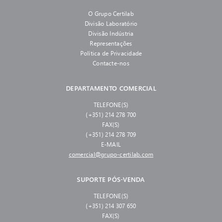
necessária e um software
O Grupo Certilab
do banco de ensaio para a
Divisão Laboratório
realização de ensaios e
Divisão Indústria
documentação dos
resultados.
Representações
Política de Privacidade
Contacte-nos
DEPARTAMENTO COMERCIAL
TELEFONE(S)
(+351) 214 278 700
FAX(S)
(+351) 214 278 709
E-MAIL
comercial@grupo-certilab.com
SUPORTE PÓS-VENDA
TELEFONE(S)
(+351) 214 307 650
FAX(S)