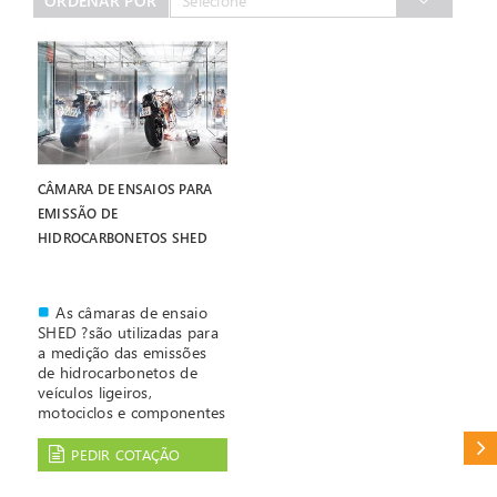
ORDENAR POR
Selecione
CÂMARA DE ENSAIOS PARA
EMISSÃO DE
HIDROCARBONETOS SHED
As câmaras de ensaio
SHED ?são utilizadas para
a medição das emissões
de hidrocarbonetos de
veículos ligeiros,
motociclos e componentes
de veículos ligeiros.
CAT
Os legisladores (EU,
PEDIR COTAÇÃO
EPA, CARB, NSCN) definem
os valores-limite de