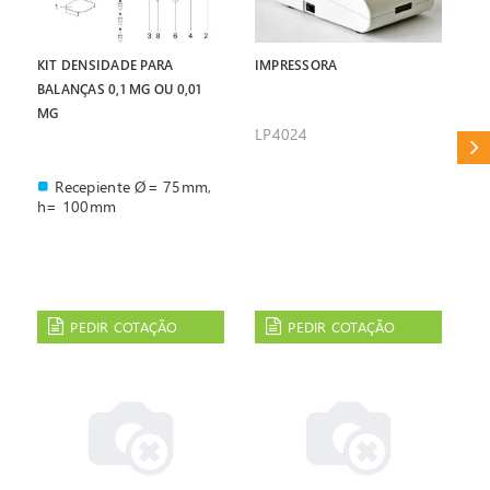
KIT DENSIDADE PARA
IMPRESSORA
BALANÇAS 0,1 MG OU 0,01
MG
LP4024
CAT
Recepiente Ø= 75mm,
h= 100mm
PEDIR COTAÇÃO
PEDIR COTAÇÃO