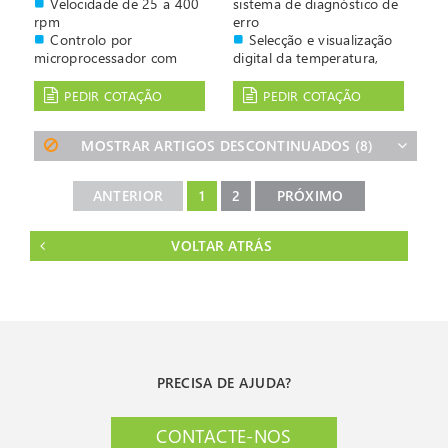
Velocidade de 25 a 400
sistema de diagnóstico de
rpm
erro
Controlo por
Selecção e visualização
microprocessador com
digital da temperatura,
sistema de diagnóstico de
velocidade e tempo
erro
PEDIR COTAÇÃO
PEDIR COTAÇÃO
Selecção e visualização
digital da temperatura,
MOSTRAR ARTIGOS DESCONTINUADOS
(8)
velocidade e tempo
ANTERIOR
1
2
PRÓXIMO
VOLTAR ATRÁS
PRECISA DE AJUDA?
CONTACTE-NOS