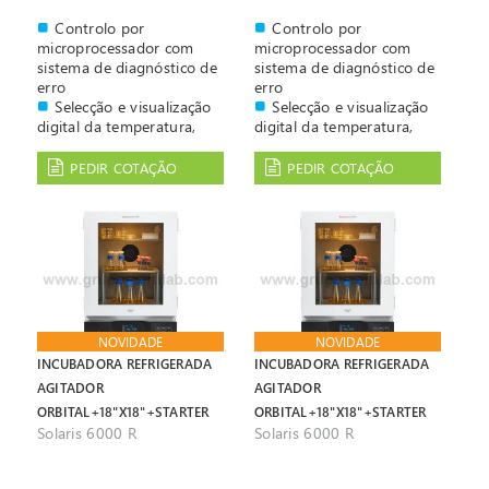
Controlo por
Controlo por
microprocessador com
microprocessador com
sistema de diagnóstico de
sistema de diagnóstico de
erro
erro
Selecção e visualização
Selecção e visualização
digital da temperatura,
digital da temperatura,
velocidade e tempo
velocidade e tempo
PEDIR COTAÇÃO
PEDIR COTAÇÃO
NOVIDADE
NOVIDADE
INCUBADORA REFRIGERADA
INCUBADORA REFRIGERADA
AGITADOR
AGITADOR
ORBITAL+18"X18"+STARTER
ORBITAL+18"X18"+STARTER
Solaris 6000 R
Solaris 6000 R
KIT
KIT