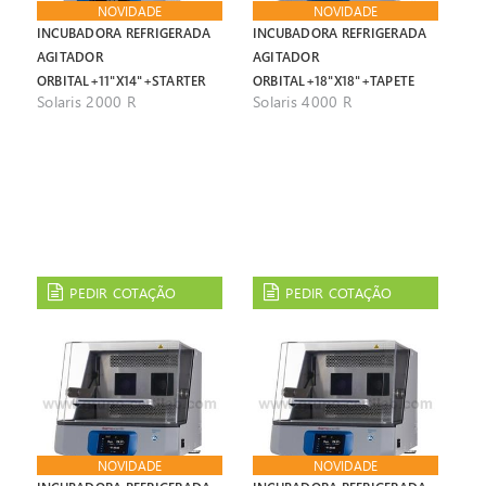
NOVIDADE
NOVIDADE
INCUBADORA REFRIGERADA
INCUBADORA REFRIGERADA
AGITADOR
AGITADOR
ORBITAL+11"X14"+STARTER
ORBITAL+18"X18"+TAPETE
Solaris 2000 R
Solaris 4000 R
KIT
PEDIR COTAÇÃO
PEDIR COTAÇÃO
NOVIDADE
NOVIDADE