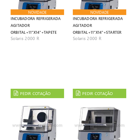
NOVIDADE
NOVIDADE
INCUBADORA REFRIGERADA
INCUBADORA REFRIGERADA
AGITADOR
AGITADOR
ORBITAL+11"X14"+TAPETE
ORBITAL+11"X14"+STARTER
Solaris 2000 R
Solaris 2000 R
KIT
PEDIR COTAÇÃO
PEDIR COTAÇÃO