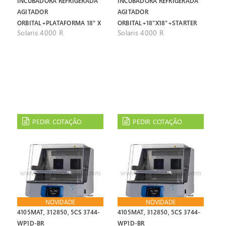
INCUBADORA REFRIGERADA
INCUBADORA REFRIGERADA
AGITADOR
AGITADOR
ORBITAL+PLATAFORMA 18" X
ORBITAL+18"X18"+STARTER
Solaris 4000 R
Solaris 4000 R
18"
KIT
PEDIR COTAÇÃO
PEDIR COTAÇÃO
NOVIDADE
NOVIDADE
4105MAT, 312850, 5CS 3744-
4105MAT, 312850, 5CS 3744-
WP1D-BR
WP1D-BR