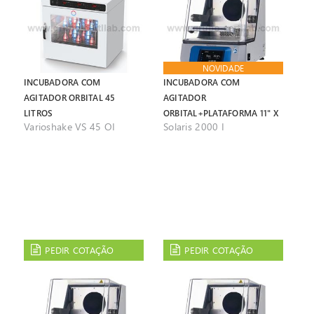
NOVIDADE
INCUBADORA COM
INCUBADORA COM
AGITADOR ORBITAL 45
AGITADOR
LITROS
ORBITAL+PLATAFORMA 11" X
Varioshake VS 45 OI
Solaris 2000 I
14"
PEDIR COTAÇÃO
PEDIR COTAÇÃO