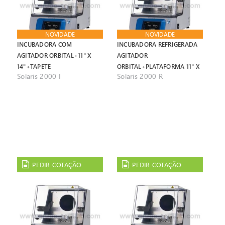
NOVIDADE
NOVIDADE
INCUBADORA COM
INCUBADORA REFRIGERADA
AGITADOR ORBITAL+11" X
AGITADOR
14"+TAPETE
ORBITAL+PLATAFORMA 11" X
Solaris 2000 I
Solaris 2000 R
14"
PEDIR COTAÇÃO
PEDIR COTAÇÃO